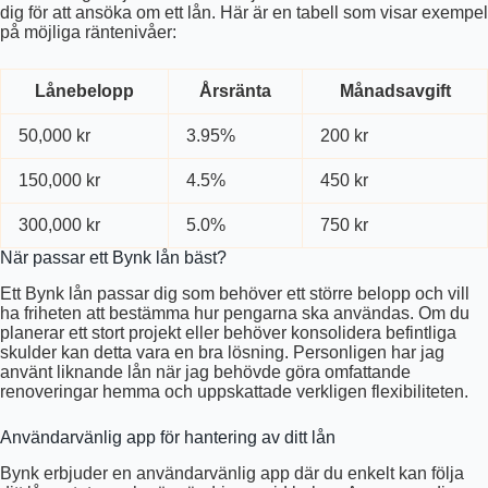
dig för att ansöka om ett lån. Här är en tabell som visar exempel
på möjliga räntenivåer:
Lånebelopp
Årsränta
Månadsavgift
50,000 kr
3.95%
200 kr
150,000 kr
4.5%
450 kr
300,000 kr
5.0%
750 kr
När passar ett Bynk lån bäst?
Ett Bynk lån passar dig som behöver ett större belopp och vill
ha friheten att bestämma hur pengarna ska användas. Om du
planerar ett stort projekt eller behöver konsolidera befintliga
skulder kan detta vara en bra lösning. Personligen har jag
använt liknande lån när jag behövde göra omfattande
renoveringar hemma och uppskattade verkligen flexibiliteten.
Användarvänlig app för hantering av ditt lån
Bynk erbjuder en användarvänlig app där du enkelt kan följa