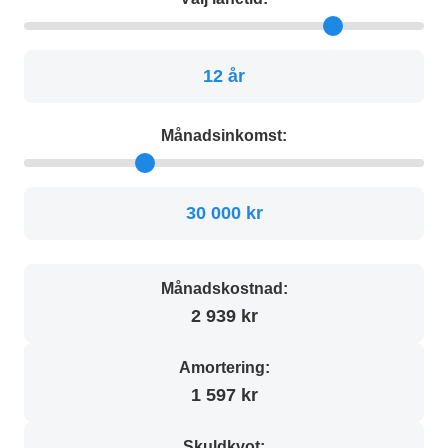
12 år
Månadsinkomst:
30 000 kr
Månadskostnad:
2 939 kr
Amortering:
1 597 kr
Skuldkvot: