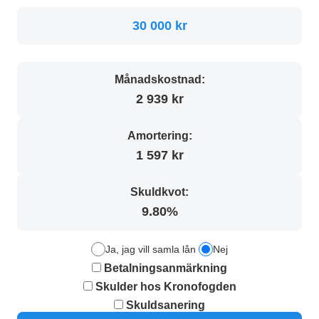
30 000 kr
Månadskostnad:
2 939 kr
Amortering:
1 597 kr
Skuldkvot:
9.80%
Ja, jag vill samla lån
Nej
Betalningsanmärkning
Skulder hos Kronofogden
Skuldsanering