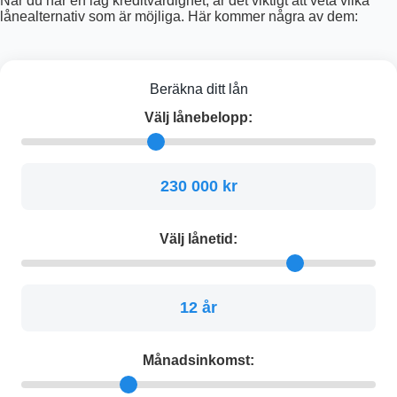
När du har en låg kreditvärdighet, är det viktigt att veta vilka
lånealternativ som är möjliga. Här kommer några av dem:
Beräkna ditt lån
Välj lånebelopp:
230 000 kr
Välj lånetid:
12 år
Månadsinkomst: