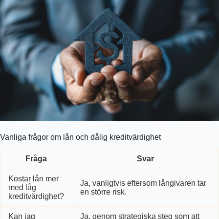
Vanliga frågor om lån och dålig kreditvärdighet
Fråga
Svar
Kostar lån mer
Ja, vanligtvis eftersom långivaren tar
med låg
en större risk.
kreditvärdighet?
Kan jag
Ja, genom strategiska steg som att