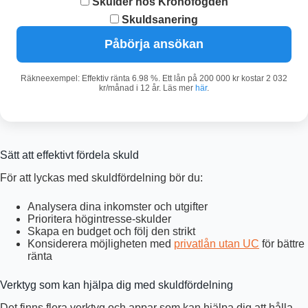
Skulder hos Kronofogden
Skuldsanering
Påbörja ansökan
Räkneexempel: Effektiv ränta 6.98 %. Ett lån på 200 000 kr kostar 2 032
kr/månad i 12 år. Läs mer
här
.
Sätt att effektivt fördela skuld
För att lyckas med skuldfördelning bör du:
Analysera dina inkomster och utgifter
Prioritera högintresse-skulder
Skapa en budget och följ den strikt
Konsiderera möjligheten med
privatlån utan UC
för bättre
ränta
Verktyg som kan hjälpa dig med skuldfördelning
Det finns flera verktyg och appar som kan hjälpa dig att hålla