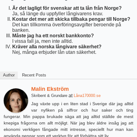
Är det lagligt för svenskar att ta lån från Norge?
Ja, så länge du uppfyller långivarens krav.
Kostar det mer att skicka tillbaka pengar till Norge?
Det kan tillkomma överföringsavgifter beroende på
banken.
Måste jag ha ett norskt bankkonto?
I vissa fall ja, men inte alltid.
Kräver alla norska långivare säkerhet?
Nej, många erbjuder lån utan säkerhet.
Author
Recent Posts
Malin Ekström
at
Skribent & Grundare
Låna170000.se
Jag växte upp i en liten stad i Sverige där jag alltid
var nyfiken på siffror och hur saker och ting
fungerar. Min pappa brukade säga att jag alltid ställde de mest
knepiga frågorna om allt möjligt. När jag blev äldre insåg jag att
ekonomi verkligen fångade mitt intresse, speciellt hur man kan
använda pengar som ett verktyg för att förbättra sitt liv.