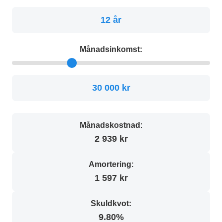
12 år
Månadsinkomst:
30 000 kr
Månadskostnad:
2 939 kr
Amortering:
1 597 kr
Skuldkvot:
9.80%