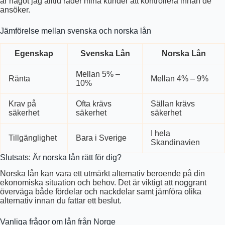
är något jag alltid råder mina kunder att kontrollera innan de
ansöker.
Jämförelse mellan svenska och norska lån
Egenskap
Svenska Lån
Norska Lån
Mellan 5% –
Ränta
Mellan 4% – 9%
10%
Krav på
Ofta krävs
Sällan krävs
säkerhet
säkerhet
säkerhet
I hela
Tillgänglighet
Bara i Sverige
Skandinavien
Slutsats: Är norska lån rätt för dig?
Norska lån kan vara ett utmärkt alternativ beroende på din
ekonomiska situation och behov. Det är viktigt att noggrant
överväga både fördelar och nackdelar samt jämföra olika
alternativ innan du fattar ett beslut.
Vanliga frågor om lån från Norge