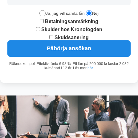
Ja, jag vill samla lån
Nej
Betalningsanmärkning
Skulder hos Kronofogden
Skuldsanering
Påbörja ansökan
Räkneexempel: Effektiv ränta 6.98 %. Ett lån på 200 000 kr kostar 2 032
kr/månad i 12 år. Läs mer
här
.