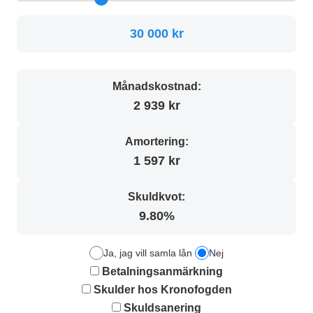
30 000 kr
Månadskostnad:
2 939 kr
Amortering:
1 597 kr
Skuldkvot:
9.80%
Ja, jag vill samla lån
Nej
Betalningsanmärkning
Skulder hos Kronofogden
Skuldsanering