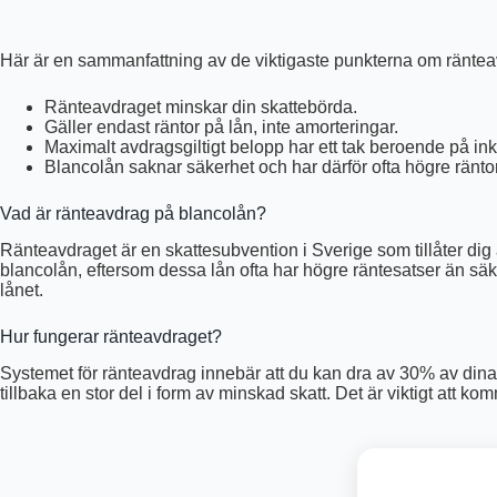
Här är en sammanfattning av de viktigaste punkterna om ränteavd
Ränteavdraget minskar din skattebörda.
Gäller endast räntor på lån, inte amorteringar.
Maximalt avdragsgiltigt belopp har ett tak beroende på in
Blancolån saknar säkerhet och har därför ofta högre räntor
Vad är ränteavdrag på blancolån?
Ränteavdraget är en skattesubvention i Sverige som tillåter dig 
blancolån, eftersom dessa lån ofta har högre räntesatser än säkr
lånet.
Hur fungerar ränteavdraget?
Systemet för ränteavdrag innebär att du kan dra av 30% av dina 
tillbaka en stor del i form av minskad skatt. Det är viktigt att k