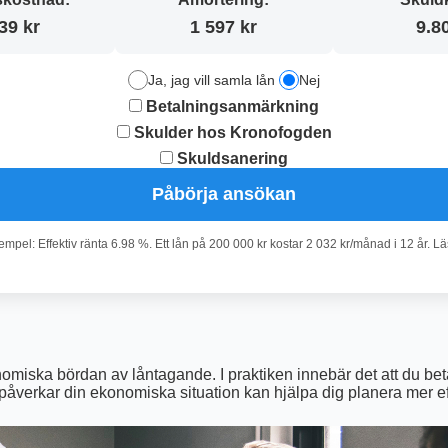
39 kr
1 597 kr
9.8
Ja, jag vill samla lån
Nej
Betalningsanmärkning
Skulder hos Kronofogden
Skuldsanering
Påbörja ansökan
pel: Effektiv ränta 6.98 %. Ett lån på 200 000 kr kostar 2 032 kr/månad i 12 år. L
iska bördan av låntagande. I praktiken innebär det att du betalar
t påverkar din ekonomiska situation kan hjälpa dig planera mer eff