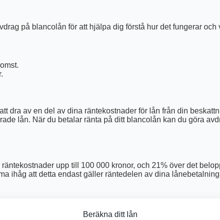
rag på blancolån för att hjälpa dig förstå hur det fungerar och
komst.
.
att dra av en del av dina räntekostnader för lån från din beskatt
ade lån. När du betalar ränta på ditt blancolån kan du göra avdr
räntekostnader upp till 100 000 kronor, och 21% över det beloppe
omma ihåg att detta endast gäller räntedelen av dina lånebetalning
Beräkna ditt lån