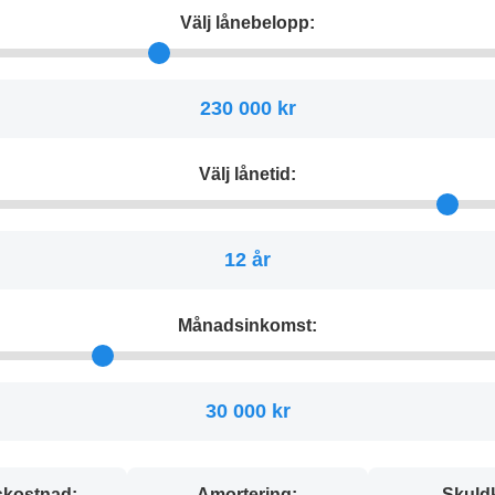
Välj lånebelopp:
230 000 kr
Välj lånetid:
12 år
Månadsinkomst:
30 000 kr
kostnad:
Amortering:
Skuld